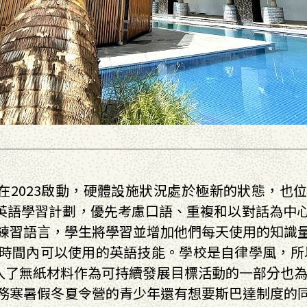
新在2023啟動，硬體設施狀況處於極新的狀態，也
的英語學習計劃，優先考慮⼝語、重複和以對話為中
練習語⾔，學⽣將學習並增加他們每天使⽤的知識
時間內可以使⽤的英語技能。學校是自律學風，所以
⼊了無紙材料作為可持續發展⽬標活動的⼀部分也為
務寒暑假冬夏令營的青少年還有想要斯巴達制度的